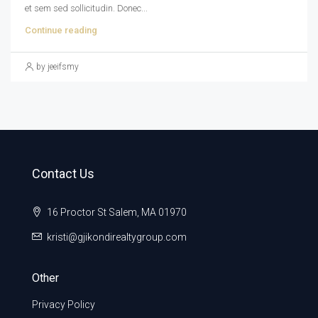
et sem sed sollicitudin. Donec...
Continue reading
by jeeifsmy
Contact Us
16 Proctor St Salem, MA 01970
kristi@gjikondirealtygroup.com
Other
Privacy Policy