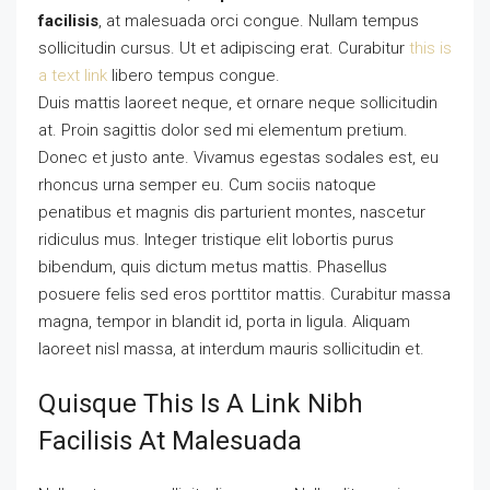
facilisis
, at malesuada orci congue. Nullam tempus
sollicitudin cursus. Ut et adipiscing erat. Curabitur
this is
a text link
libero tempus congue.
Duis mattis laoreet neque, et ornare neque sollicitudin
at. Proin sagittis dolor sed mi elementum pretium.
Donec et justo ante. Vivamus egestas sodales est, eu
rhoncus urna semper eu. Cum sociis natoque
penatibus et magnis dis parturient montes, nascetur
ridiculus mus. Integer tristique elit lobortis purus
bibendum, quis dictum metus mattis. Phasellus
posuere felis sed eros porttitor mattis. Curabitur massa
magna, tempor in blandit id, porta in ligula. Aliquam
laoreet nisl massa, at interdum mauris sollicitudin et.
Quisque This Is A Link Nibh
Facilisis At Malesuada