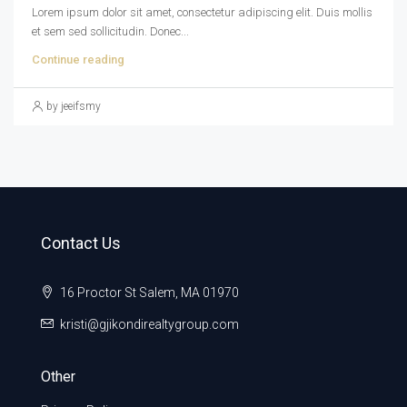
Lorem ipsum dolor sit amet, consectetur adipiscing elit. Duis mollis
et sem sed sollicitudin. Donec...
Continue reading
by jeeifsmy
Contact Us
16 Proctor St Salem, MA 01970
kristi@gjikondirealtygroup.com
Other